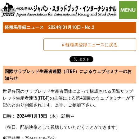
軽種馬登録ニュース 2024年01月10日 - No.2
▸ 軽種馬登録ニュースに戻る
国際サラブレッド生産者連盟（ITBF）によるウェブセミナーのお
知らせ
世界各国のサラブレッド生産者団体によって構成される国際サラブ
レッド生産者連盟(ITBF)の主催による第4回目のウェブセミナーが下
記のとおり開催されます。是非、ご参加下さい。
日時：
2024
年
1
月
18
日
（木） 21時～
（後日、配信映像として視聴していただくことができます）
所要時間：75分ほどを予定