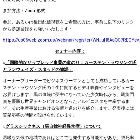
参加方法：Zoom形式
参加、あるいは後日配信視聴をご希望の方は、事前に以下のリンク
から参加登録をお願いいたします：
https://us06web.zoom.us/webinar/register/WN_uH8AaQC7REOYe
セミナー内容：
○
「国際的なサラブレッド事業の道のり：カーステン・ラウジング氏
とランウェイズ・スタッドの物語」
オーナーブリーダーでビジネスウーマンとしても成功しているカー
ステン・ラウジング氏の半生に関するビデオ映像やインタビューを
お届けします。馬の血統に夢中になっていた少女時代から、凱旋門
賞を優勝し世界チャンピオンとなったアルピニスタを生産するま
で、その生産事業における決断と道のりを紹介します。発表後には
質疑応答の時間が設けられています。
○
グラスシックネス（馬自律神経異常症）について
温暖な気候の地域であればどこでも発生する可能性があり、致死率