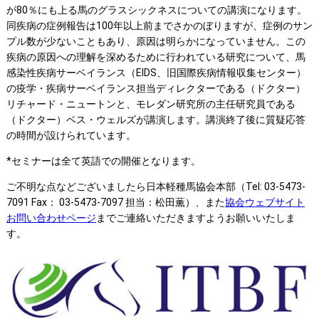
が80％にも上る馬のグラスシックネスについての講演になります。
同疾病の症例報告は100年以上前までさかのぼりますが、症例のサン
プル数が少ないこともあり、原因は明らかになっていません。この
疾病の原因への理解を深めるために行われている研究について、馬
感染性疾病サーベイランス（EIDS、旧国際疾病情報収集センター）
の疫学・疾病サーベイランス担当ディレクターである（ドクター）
リチャード・ニュートンと、モレダン研究所の主任研究員である
（ドクター）ベス・ウェルズが講演します。講演終了後に質疑応答
の時間が設けられています。
*セミナーは全て英語での開催となります。
ご不明な点などございましたら日本軽種馬協会本部（Tel: 03-5473-
7091 Fax： 03-5473-7097 担当：松田薫）、また
協会ウェブサイト
お問い合わせページ
までご連絡いただきますようお願いいたしま
す。