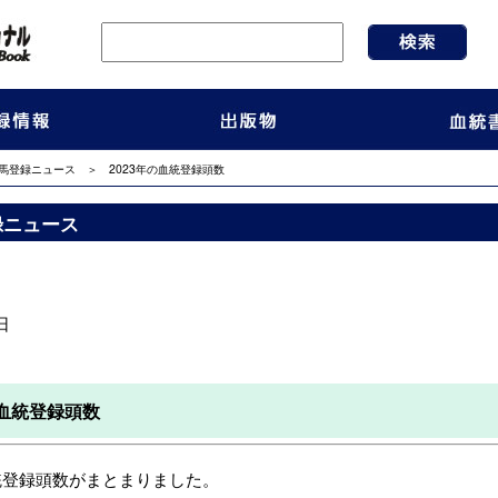
馬登録ニュース
＞ 2023年の血統登録頭数
録ニュース
日
の血統登録頭数
血統登録頭数がまとまりました。