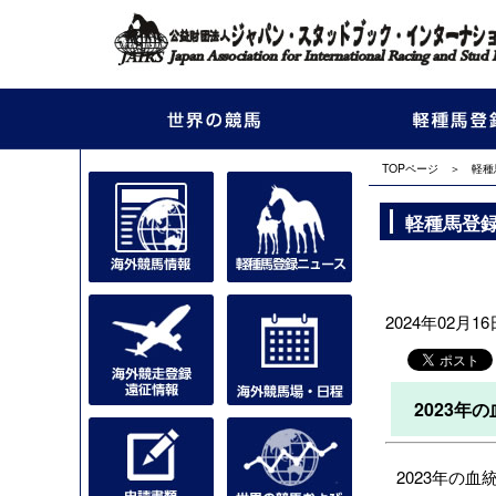
TOPページ
＞
軽種
軽種馬登
2024年02月16
2023年
2023年の