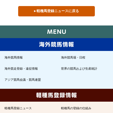
▸ 軽種馬登録ニュースに戻る
海外競馬情報
海外競馬場・日程
海外競走登録・遠征情報
世界の競馬および生産統計
アジア競馬会議・競馬連盟
軽種馬登録ニュース
軽種馬の登録の仕組み