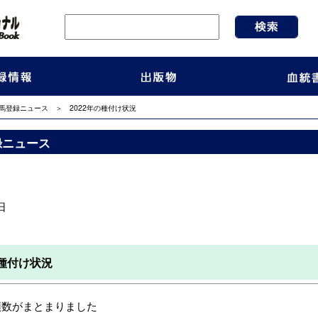
馬登録ニュース
＞ 2022年の種付け状況
録ニュース
日
の種付け状況
付頭数がまとまりました