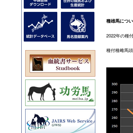
種雄馬につい
2022年の
種付種雌馬頭