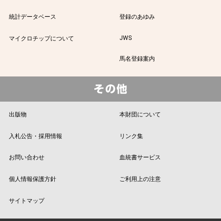
統計データベース
登録のあゆみ
JWS
マイクロチップについて
馬名登録案内
出版物
本財団について
入札公告・採用情報
リンク集
お問い合わせ
血統書サービス
個人情報保護方針
ご利用上の注意
サイトマップ