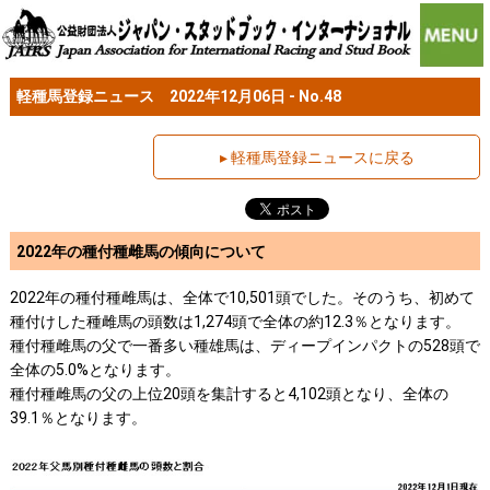
軽種馬登録ニュース 2022年12月06日 - No.48
▸ 軽種馬登録ニュースに戻る
2022年の種付種雌馬の傾向について
2022年の種付種雌馬は、全体で10,501頭でした。そのうち、初めて
種付けした種雌馬の頭数は1,274頭で全体の約12.3％となります。
種付種雌馬の父で一番多い種雄馬は、ディープインパクトの528頭で
全体の5.0%となります。
種付種雌馬の父の上位20頭を集計すると4,102頭となり、全体の
39.1％となります。