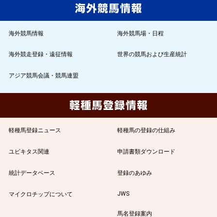
海外競馬情報
海外競馬場・日程
海外競走登録・遠征情報
世界の競馬および生産統計
アジア競馬会議・競馬連盟
軽種馬登録ニュース
軽種馬の登録の仕組み
ユビキタス関連
申請書類ダウンロード
統計データベース
登録のあゆみ
JWS
マイクロチップについて
馬名登録案内