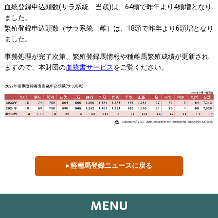
血統登録申込頭数(サラ系統 当歳)は、64頭で昨年より4頭増となり
ました。
繁殖登録申込頭数（サラ系統 雌）は、18頭で昨年より6頭増となり
ました。
事務処理が完了次第、繁殖登録馬情報や種雌馬繁殖成績が更新され
ますので、本財団の
血統書サービ
ス
をご覧ください。
▸ 軽種馬登録ニュースに戻る