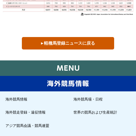
▸ 軽種馬登録ニュースに戻る
海外競馬情報
海外競馬場・日程
海外競走登録・遠征情報
世界の競馬および生産統計
アジア競馬会議・競馬連盟