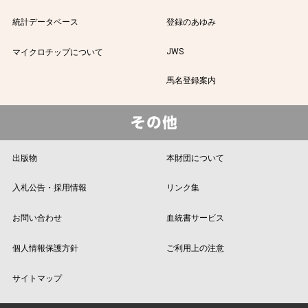
統計データベース
登録のあゆみ
JWS
マイクロチップについて
馬名登録案内
出版物
本財団について
入札公告・採用情報
リンク集
お問い合わせ
血統書サービス
個人情報保護方針
ご利用上の注意
サイトマップ