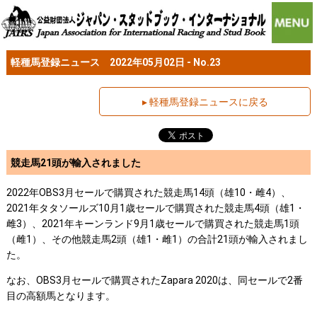
軽種馬登録ニュース 2022年05月02日 - No.23
▸ 軽種馬登録ニュースに戻る
競走馬21頭が輸入されました
2022年OBS3月セールで購買された競走馬14頭（雄10・雌4）、
2021年タタソールズ10月1歳セールで購買された競走馬4頭（雄1・
雌3）、2021年キーンランド9月1歳セールで購買された競走馬1頭
（雌1）、その他競走馬2頭（雄1・雌1）の合計21頭が輸入されまし
た。
なお、OBS3月セールで購買されたZapara 2020は、同セールで2番
目の高額馬となります。