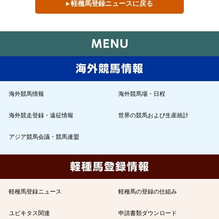
▸ 軽種馬登録ニュースに戻る
海外競馬情報
海外競馬場・日程
海外競走登録・遠征情報
世界の競馬および生産統計
アジア競馬会議・競馬連盟
軽種馬登録ニュース
軽種馬の登録の仕組み
ユビキタス関連
申請書類ダウンロード