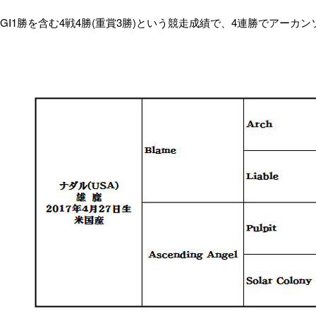
G
Ⅰ
1
勝を含む
4
戦
4
勝
(
重賞
3
勝
)
という競走成績で、
4
連勝でアーカン