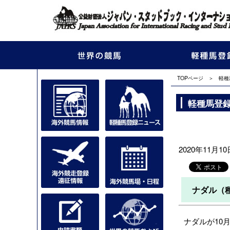
TOPページ
＞
軽種
軽種馬登
2020年11月10
ナダル（
ナダルが
10