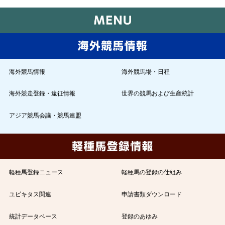
海外競馬情報
海外競馬場・日程
海外競走登録・遠征情報
世界の競馬および生産統計
アジア競馬会議・競馬連盟
軽種馬登録ニュース
軽種馬の登録の仕組み
ユビキタス関連
申請書類ダウンロード
統計データベース
登録のあゆみ