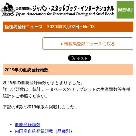
軽種馬登録ニュース 2020年03月02日 - No.13
▸ 軽種馬登録ニュースに戻る
2019年の血統登録頭数
2019年の血統登録頭数がまとまりました。
詳しい頭数は、統計データベースのサラブレッドの生産頭数等各種
統計をご参照ください。
下記の4表の2019年版を掲載しました。
血統登録頭数
内国産血統登録頭数（品種別）