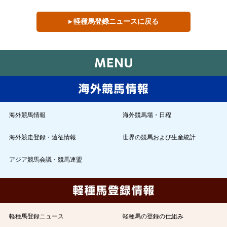
▸ 軽種馬登録ニュースに戻る
海外競馬情報
海外競馬場・日程
海外競走登録・遠征情報
世界の競馬および生産統計
アジア競馬会議・競馬連盟
軽種馬登録ニュース
軽種馬の登録の仕組み