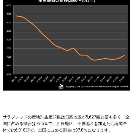
サラブレッドの産地別生産頭数は日高地区が5,627頭と最も多く、全
国に占める割合は79.5％で、胆振地区、十勝地区を加えた北海道全
体では6,918頭で、全国に占める割合は97.8％になります。