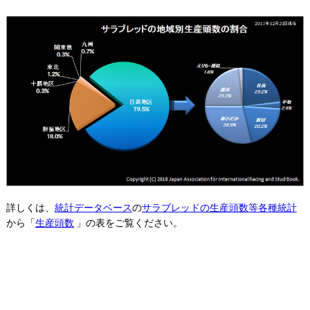
詳しくは、
統計データベース
の
サラブレッドの生産頭数等各種統計
から「
生産頭数
」の表をご覧ください。