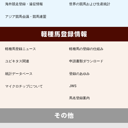
海外競走登録・遠征情報
世界の競馬および生産統計
アジア競馬会議・競馬連盟
軽種馬登録ニュース
軽種馬の登録の仕組み
ユビキタス関連
申請書類ダウンロード
統計データベース
登録のあゆみ
JWS
マイクロチップについて
馬名登録案内