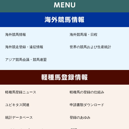
海外競馬情報
海外競馬場・日程
海外競走登録・遠征情報
世界の競馬および生産統計
アジア競馬会議・競馬連盟
軽種馬登録ニュース
軽種馬の登録の仕組み
ユビキタス関連
申請書類ダウンロード
統計データベース
登録のあゆみ