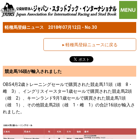
軽種馬登録ニュース 2018年07月12日 - No.30
▸ 軽種馬登録ニュースに戻る
競走馬16頭が輸入されました
OBS4月2歳トレーニングセールで購買された競走馬11頭（雄 8・
雌 3）、イングリスイースター1歳セールで購買された競走馬2頭
（雄 2）、キーンランド9月1歳セールで購買された競走馬1頭
（雄 1）、その他競走馬2頭（雄 1・雌 1）の合計16頭が輸入さ
れました。