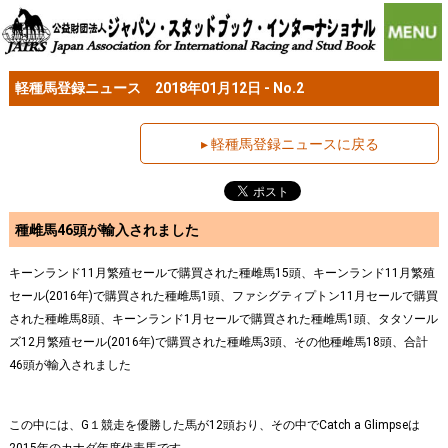
軽種馬登録ニュース 2018年01月12日 - No.2
▸ 軽種馬登録ニュースに戻る
種雌馬46頭が輸入されました
キーンランド11月繁殖セールで購買された種雌馬15頭、キーンランド11月繁殖
セール(2016年)で購買された種雌馬1頭、ファシグティプトン11月セールで購買
された種雌馬8頭、キーンランド1月セールで購買された種雌馬1頭、タタソール
ズ12月繁殖セール(2016年)で購買された種雌馬3頭、その他種雌馬18頭、合計
46頭が輸入されました
この中には、G１競走を優勝した馬が12頭おり、その中でCatch a Glimpseは