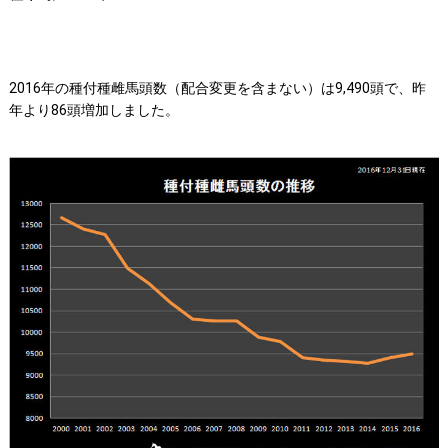
2016年の種付種雌馬頭数（配合変更を含まない）は9,490頭で、昨
年より86頭増加しました。