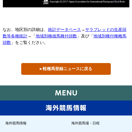
なお、地区別の詳細は、
統計データベース
→
サラブレッドの生産頭
数等各種統計
→「
地域別種雄馬種付頭数
」及び「
地域別種付種雌馬
頭数
」をご覧ください。
▸ 軽種馬登録ニュースに戻る
海外競馬情報
海外競馬場・日程