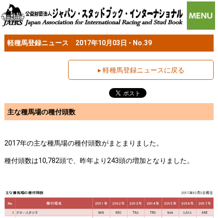
軽種馬登録ニュース 2017年10月03日 - No.39
▸ 軽種馬登録ニュースに戻る
主な種馬場の種付頭数
2017年の主な種馬場の種付頭数がまとまりました。
種付頭数は10,782頭で、昨年より243頭の増加となりました。