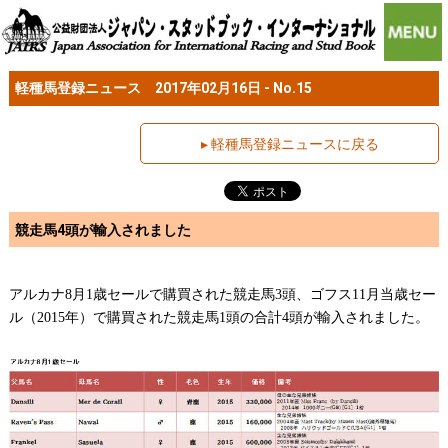
軽種馬登録ニュース 2017年02月16日 - No.15
▸ 軽種馬登録ニュースに戻る
競走馬4頭が輸入されました
アルカナ
月
歳セールで購買された競走馬
頭、ゴフス
月当歳セー
8
1
3
11
ル（
年）で購買された競走馬
頭の合計
頭が輸入されました。
2015
1
4