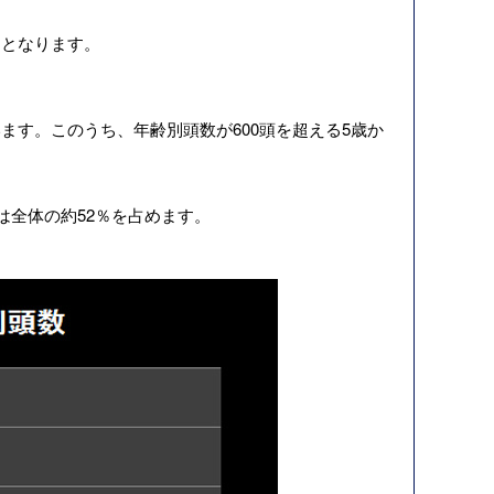
％となります。
ます。このうち、年齢別頭数が600頭を超える5歳か
は全体の約52％を占めます。