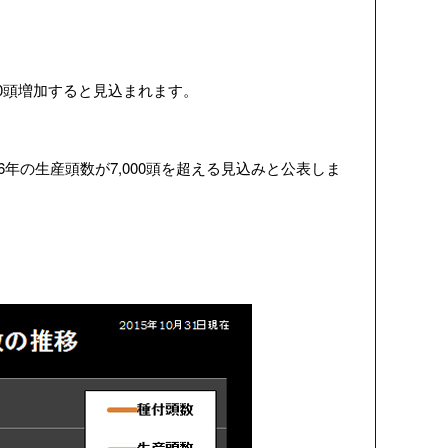
50頭増加すると見込まれます。
16年の生産頭数が7,000頭を超える見込みと公表しま