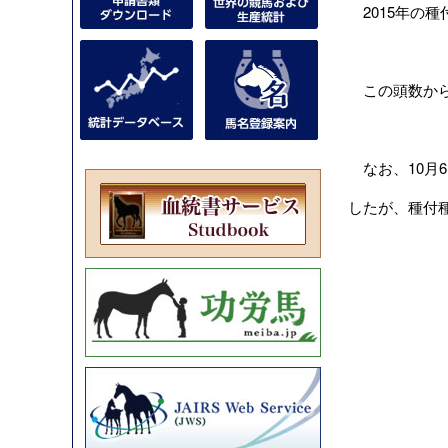
2015年の種
この頭数から2
なお、10月
したが、種付