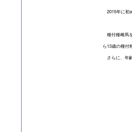
2015年に初
種付種雌馬を
ら13歳の種付
さらに、年齢別