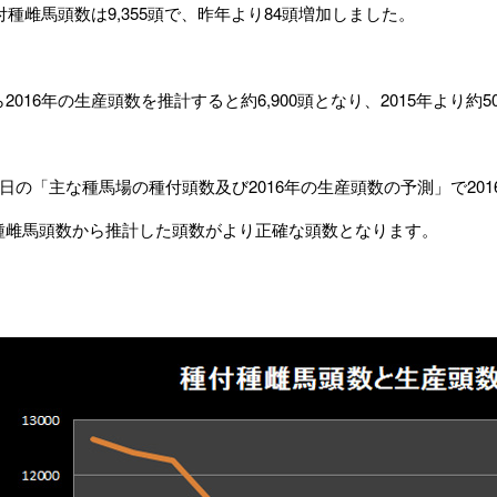
付種雌馬頭数は9,355頭で、昨年より84頭増加しました。
016年の生産頭数を推計すると約6,900頭となり、2015年より約
6日の「
主な種馬場の種付頭数及び2016年の生産頭数の予測
」で20
種雌馬頭数から推計した頭数がより正確な頭数となります。