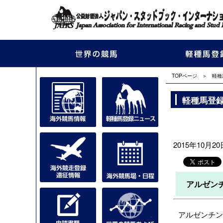
TOPページ
＞
軽種
軽種馬登
2015年10月20
アルゼン
アルゼンチン