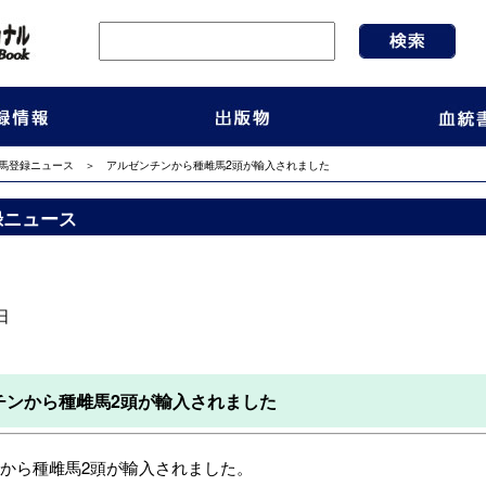
馬登録ニュース
＞ アルゼンチンから種雌馬2頭が輸入されました
録ニュース
日
チンから種雌馬2頭が輸入されました
から種雌馬2頭が輸入されました。