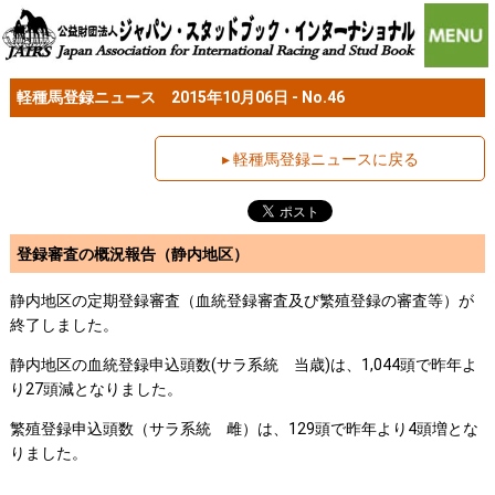
軽種馬登録ニュース 2015年10月06日 - No.46
▸ 軽種馬登録ニュースに戻る
登録審査の概況報告（静内地区）
静内地区の定期登録審査（血統登録審査及び繁殖登録の審査等）が
終了しました。
静内地区の血統登録申込頭数(サラ系統 当歳)は、1,044頭で昨年よ
り27頭減となりました。
繁殖登録申込頭数（サラ系統 雌）は、129頭で昨年より4頭増とな
りました。