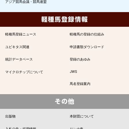
アジア競馬会議・競馬連盟
軽種馬登録ニュース
軽種馬の登録の仕組み
ユビキタス関連
申請書類ダウンロード
統計データベース
登録のあゆみ
JWS
マイクロチップについて
馬名登録案内
出版物
本財団について
入札公告・採用情報
リンク集