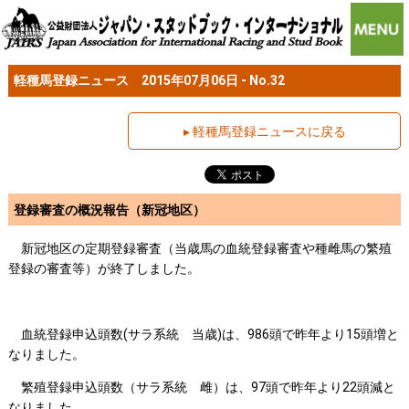
軽種馬登録ニュース 2015年07月06日 - No.32
▸ 軽種馬登録ニュースに戻る
登録審査の概況報告（新冠地区）
新冠地区の定期登録審査（当歳馬の血統登録審査や種雌馬の繁殖
登録の審査等）が終了しました。
血統登録申込頭数(サラ系統 当歳)は、986頭で昨年より15頭増と
なりました。
繁殖登録申込頭数（サラ系統 雌）は、97頭で昨年より22頭減と
なりました。