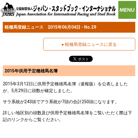
軽種馬登録ニュース 2015年06月04日 - No.29
▸ 軽種馬登録ニュースに戻る
2015年供用予定種雄馬名簿
2015年3月12日に供用予定種雄馬名簿（速報版）を公表しました
が、5月29日に頭数が確定しました。
サラ系統が243頭でアラ系統が7頭の合計250頭になります。
詳しい地区別の頭数及び供用予定種雄馬名簿をご覧いただく際は下
記のリンクからご覧ください。