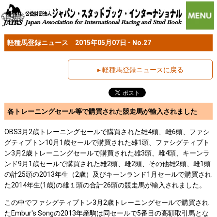
軽種馬登録ニュース 2015年05月07日 - No.27
▸ 軽種馬登録ニュースに戻る
各トレーニングセール等で購買された競走馬が輸入されました
OBS3月2歳トレーニングセールで購買された雄4頭、雌6頭、ファシ
グティプトン10月1歳セールで購買された雄1頭、ファシグティプト
ン3月2歳トレーニングセールで購買された雄3頭、雌4頭、キーンラ
ンド9月1歳セールで購買された雄2頭、雌2頭、その他雄2頭、雌1頭
の計25頭の2013年生（2歳）及びキーンランド1月セールで購買され
た2014年生(1歳)の雄１頭の合計26頭の競走馬が輸入されました。
この中でファシグティプトン3月2歳トレーニングセールで購買され
たEmbur's Songの2013年産駒は同セールで5番目の高額取引馬とな