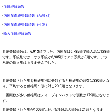
•
血統登録頭数
•
内国産血統登録頭数（品種別）
•
内国産血統登録頭数（性別）
•
輸入血統登録頭数
血統登録頭数は、6,913頭でした。内国産は6,785頭で輸入馬は128頭
です。系統別では、サラ系統が6,905頭でアラ系統が8頭です。アラ
系統の輸入馬はありませんでした。
血統登録された馬を種雄馬別に分類すると種雄馬の頭数は330頭とな
り、平均すると種雄馬１頭に対し20.9頭となります。
一番頭数が多い種雄馬はディープインパクトで頭数は179頭となりま
す。
血統登録された馬が100頭以上いる種雄馬の頭数は21頭となりま