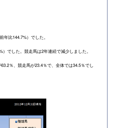
年比144.7%）でした。
.9%）でした。競走馬は2年連続で減少しました。
3.2％、競走馬が23.4％で、全体では34.5％でし