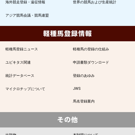
海外競走登録・遠征情報
世界の競馬および生産統計
アジア競馬会議・競馬連盟
軽種馬登録ニュース
軽種馬の登録の仕組み
ユビキタス関連
申請書類ダウンロード
統計データベース
登録のあゆみ
JWS
マイクロチップについて
馬名登録案内