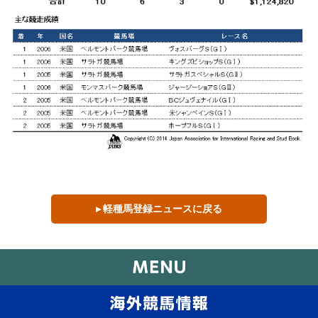
▸ 軽種馬登録ニュースに戻る