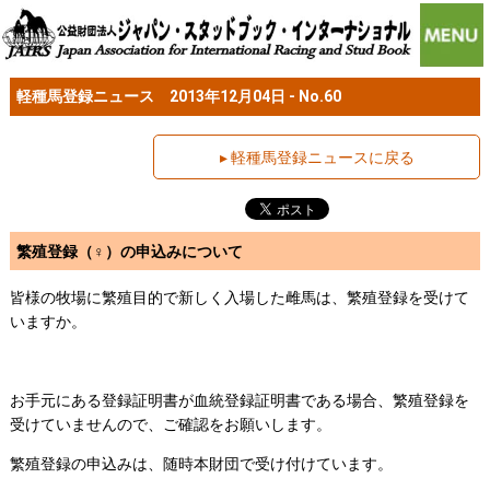
軽種馬登録ニュース 2013年12月04日 - No.60
▸ 軽種馬登録ニュースに戻る
繁殖登録（♀）の申込みについて
皆様の牧場に繁殖目的で新しく入場した雌馬は、繁殖登録を受けて
いますか。
お手元にある登録証明書が血統登録証明書である場合、繁殖登録を
受けていませんので、ご確認をお願いします。
繁殖登録の申込みは、随時本財団で受け付けています。