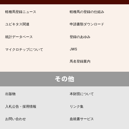
軽種馬登録ニュース
軽種馬の登録の仕組み
ユビキタス関連
申請書類ダウンロード
統計データベース
登録のあゆみ
JWS
マイクロチップについて
馬名登録案内
出版物
本財団について
入札公告・採用情報
リンク集
お問い合わせ
血統書サービス