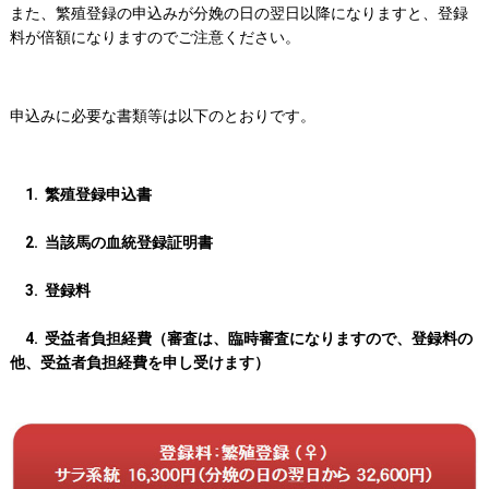
また、繁殖登録の申込みが分娩の日の翌日以降になりますと、登録
料が倍額になりますのでご注意ください。
申込みに必要な書類等は以下のとおりです。
1. 繁殖登録申込書
2. 当該馬の血統登録証明書
3. 登録料
4. 受益者負担経費（審査は、臨時審査になりますので、登録料の
他、受益者負担経費を申し受けます）