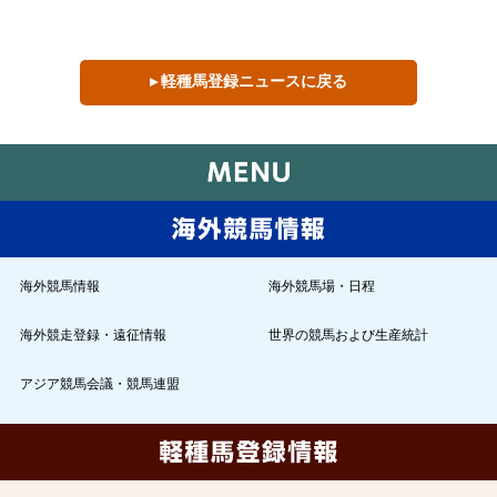
▸ 軽種馬登録ニュースに戻る
海外競馬情報
海外競馬場・日程
海外競走登録・遠征情報
世界の競馬および生産統計
アジア競馬会議・競馬連盟