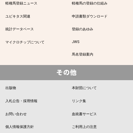
軽種馬登録ニュース
軽種馬の登録の仕組み
ユビキタス関連
申請書類ダウンロード
統計データベース
登録のあゆみ
JWS
マイクロチップについて
馬名登録案内
出版物
本財団について
入札公告・採用情報
リンク集
お問い合わせ
血統書サービス
個人情報保護方針
ご利用上の注意