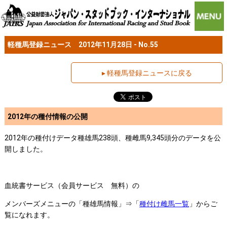
軽種馬登録ニュース 2012年11月28日 - No.55
▸ 軽種馬登録ニュースに戻る
2012年の種付情報の公開
2012年の種付けデータ種雄馬238頭、種雌馬9,345頭分のデータを公
開しました。
血統書サービス（会員サービス 無料）の
メンバーズメニューの「
種雄馬情報」⇒「
種付け雌馬一覧
」からご
覧になれます。