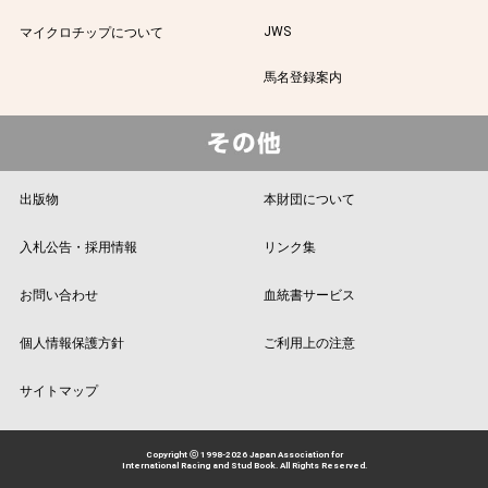
JWS
マイクロチップについて
馬名登録案内
出版物
本財団について
入札公告・採用情報
リンク集
お問い合わせ
血統書サービス
個人情報保護方針
ご利用上の注意
サイトマップ
Copyright ⓒ 1998-2026 Japan Association for
International Racing and Stud Book. All Rights Reserved.