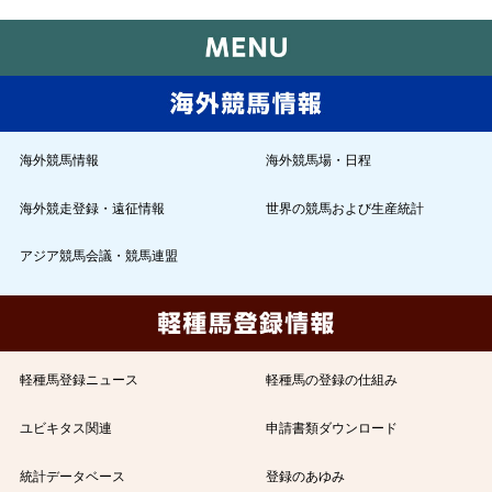
海外競馬情報
海外競馬場・日程
海外競走登録・遠征情報
世界の競馬および生産統計
アジア競馬会議・競馬連盟
軽種馬登録ニュース
軽種馬の登録の仕組み
ユビキタス関連
申請書類ダウンロード
統計データベース
登録のあゆみ