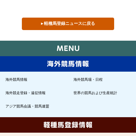
▸ 軽種馬登録ニュースに戻る
海外競馬情報
海外競馬場・日程
海外競走登録・遠征情報
世界の競馬および生産統計
アジア競馬会議・競馬連盟