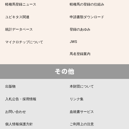
軽種馬登録ニュース
軽種馬の登録の仕組み
ユビキタス関連
申請書類ダウンロード
統計データベース
登録のあゆみ
JWS
マイクロチップについて
馬名登録案内
出版物
本財団について
入札公告・採用情報
リンク集
お問い合わせ
血統書サービス
個人情報保護方針
ご利用上の注意