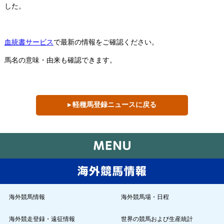
した。
血統書サービス
で最新の情報をご確認ください。
馬名の意味・由来も確認できます。
▸ 軽種馬登録ニュースに戻る
海外競馬情報
海外競馬場・日程
海外競走登録・遠征情報
世界の競馬および生産統計